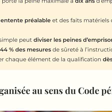
 porte la peine maximale à
dix ans
d’emp
e
entente préalable
et des faits matériels
 simple peut
diviser les peines d’empri
44 % des mesures
de sûreté à l’instructi
er chaque élément de la qualification
dès
ganisée au sens du Code pé