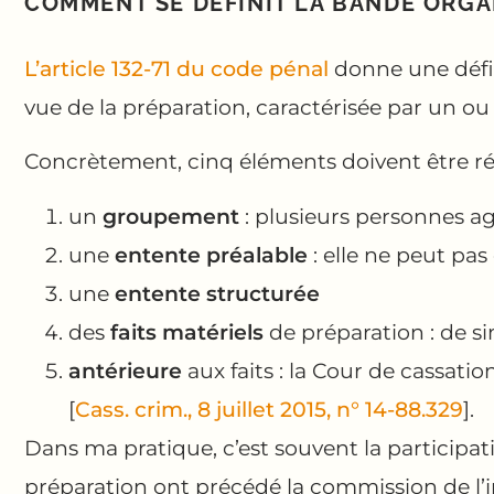
COMMENT SE DÉFINIT LA BANDE ORGA
L’article 132-71 du code pénal
donne une défin
vue de la préparation, caractérisée par un ou p
Concrètement, cinq éléments doivent être ré
un
groupement
: plusieurs personnes a
une
entente préalable
: elle ne peut pas
une
entente structurée
des
faits matériels
de préparation : de si
antérieure
aux faits : la Cour de cassati
[
Cass. crim., 8 juillet 2015, n° 14-88.329
].
Dans ma pratique, c’est souvent la participat
préparation ont précédé la commission de l’i