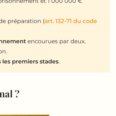
risonnement et 1 000 000 €
 de préparation (
art. 132-71 du code
sonnement
encourues par deux.
on.
 les premiers stades
.
nal ?