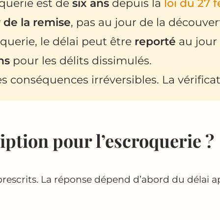
oquerie est de
six ans
depuis la
loi du 27 f
r de la remise
, pas au jour de la découver
querie, le délai peut être
reporté
au jour 
ns
pour les délits dissimulés.
s conséquences irréversibles. La vérifica
ription pour l’escroquerie ?
t prescrits. La réponse dépend d’abord du délai 