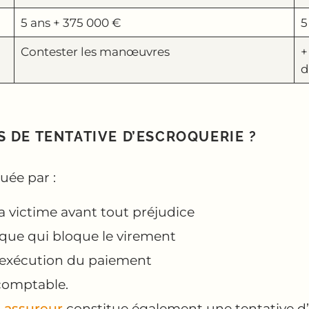
5 ans + 375 000 €
5
Contester les manœuvres
+
d
 DE TENTATIVE D’ESCROQUERIE ?
uée par :
a victime avant tout préjudice
que qui bloque le virement
t exécution du paiement
 comptable.
n assureur
constitue également une tentative d’