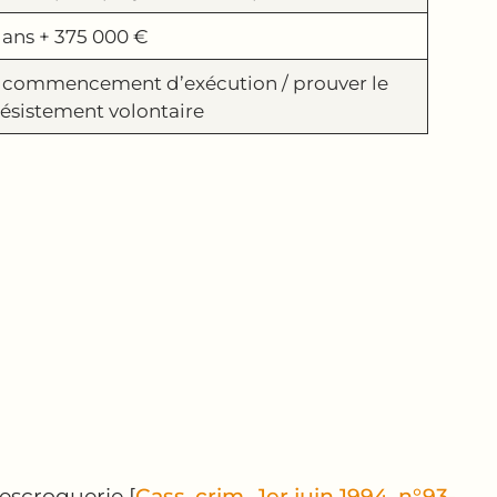
 ans + 375 000 €
 commencement d’exécution / prouver le
ésistement volontaire
escroquerie [
Cass. crim., 1er juin 1994, n°93-