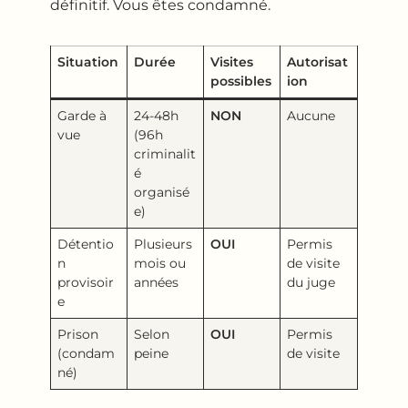
définitif. Vous êtes condamné.
Situation
Durée
Visites
Autorisat
possibles
ion
Garde à
24-48h
NON
Aucune
vue
(96h
criminalit
é
organisé
e)
Détentio
Plusieurs
OUI
Permis
n
mois ou
de visite
provisoir
années
du juge
e
Prison
Selon
OUI
Permis
(condam
peine
de visite
né)