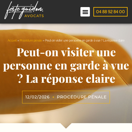
04 88 92 84 00
Accueil
»
Procédure pénale
»
Peut-on visiter une personne en garde à vue ? La réponse claire
Peut-on visiter une
personne en garde à vue
? La réponse claire
12/02/2026
PROCÉDURE PÉNALE