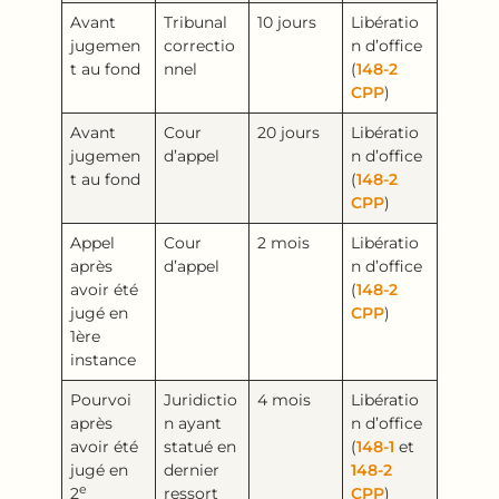
Avant
Tribunal
10 jours
Libératio
jugemen
correctio
n d’office
t au fond
nnel
(
148-2
CPP
)
Avant
Cour
20 jours
Libératio
jugemen
d’appel
n d’office
t au fond
(
148-2
CPP
)
Appel
Cour
2 mois
Libératio
après
d’appel
n d’office
avoir été
(
148-2
jugé en
CPP
)
1ère
instance
Pourvoi
Juridictio
4 mois
Libératio
après
n ayant
n d’office
avoir été
statué en
(
148-1
et
jugé en
dernier
148-2
e
2
ressort
CPP
)