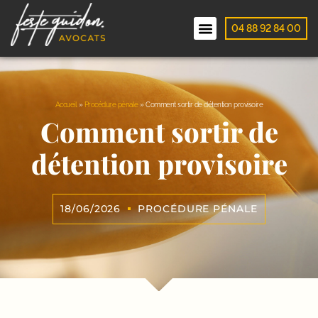
04 88 92 84 00
Accueil
»
Procédure pénale
»
Comment sortir de détention provisoire
Comment sortir de
détention provisoire
18/06/2026
PROCÉDURE PÉNALE