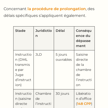
Concernant
la procédure de prolongation
, des
délais spécifiques s’appliquent également.
Stade
Juridictio
Délai
Conséqu
n
ence du
dépasse
ment
Instructio
JLD
5 jours
Saisine
n (DML
ouvrables
directe
transmis
de la
e par
chambre
Juge
de
d’instruct
l’instructi
ion)
on
Instructio
Chambre
30 jours
Libératio
n (saisine
de
n d’office
directe
l’instructi
(
148 CPP
)