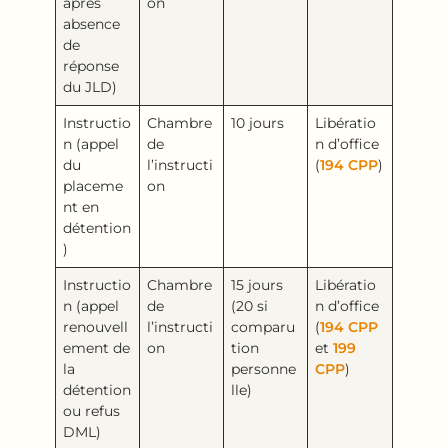
après
on
absence
de
réponse
du JLD)
Instructio
Chambre
10 jours
Libératio
n (appel
de
n d’office
du
l’instructi
(
194 CPP
)
placeme
on
nt en
détention
)
Instructio
Chambre
15 jours
Libératio
n (appel
de
(20 si
n d’office
renouvell
l’instructi
comparu
(
194 CPP
ement de
on
tion
et
199
la
personne
CPP
)
détention
lle)
ou refus
DML)