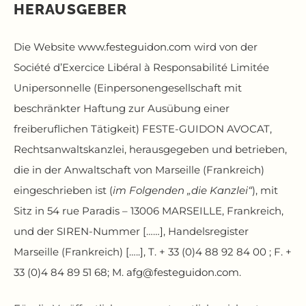
HERAUSGEBER
Die Website
www.festeguidon.com
wird von der
Société d’Exercice Libéral à Responsabilité Limitée
Unipersonnelle (Einpersonengesellschaft mit
beschränkter Haftung zur Ausübung einer
freiberuflichen Tätigkeit) FESTE-GUIDON AVOCAT,
Rechtsanwaltskanzlei, herausgegeben und betrieben,
die in der Anwaltschaft von Marseille (Frankreich)
eingeschrieben ist (
im Folgenden „die Kanzlei“
), mit
Sitz in 54 rue Paradis – 13006 MARSEILLE, Frankreich,
und der SIREN-Nummer [……], Handelsregister
Marseille (Frankreich) […..], T. + 33 (0)4 88 92 84 00 ; F. +
33 (0)4 84 89 51 68; M.
afg@festeguidon.com
.