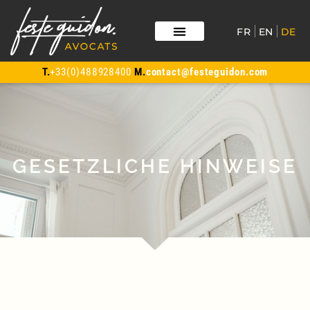
FR
EN
DE
T.
+33(0)488928400
M.
contact@festeguidon.com
GESETZLICHE HINWEISE